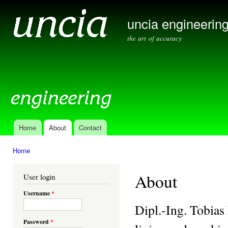
Ski
mai
uncia engineerin
con
the art of accuracy
Home
About
Contact
Main menu
Home
You are here
About
User login
Username
*
Dipl.-Ing. Tobias
Password
*